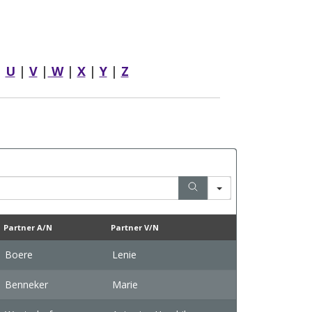
|
U
|
V
|
W
|
X
|
Y
|
Z
Partner A/N
Partner V/N
Boere
Lenie
Benneker
Marie