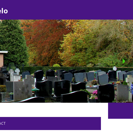
elo
ACT