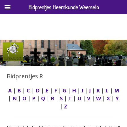
Bidprentjes Heemkunde Weerselo
Archief bidprentjes Heemkunde
Weerselo
Bidprentjes R
A
|
B
|
C
|
D
|
E
|
F
|
G
|
H
|
I
|
J
|
K
|
L
|
M
|
N
|
O
|
P
|
Q
|
R
|
S
|
T
|
U
|
V
|
W
|
X
|
Y
|
Z