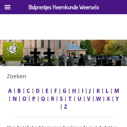
Bidprentjes Heemkunde Weerselo
Archief bidprentjes Heemkunde
Weerselo
Zoeken
A
|
B
|
C
|
D
|
E
|
F
|
G
|
H
|
I
|
J
|
K
|
L
|
M
|
N
|
O
|
P
|
Q
|
R
|
S
|
T
|
U
|
V
|
W
|
X
|
Y
|
Z