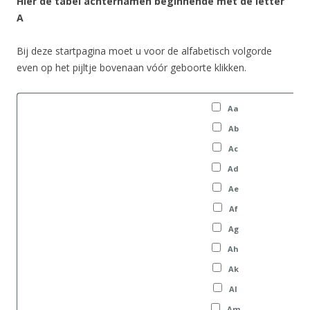
Hier de tabel achternamen beginnende met de letter
A
Bij deze startpagina moet u voor de alfabetisch volgorde
even op het pijltje bovenaan vóór geboorte klikken.
A
Aa
a
A
Ab
b
A
Ac
c
A
Ad
d
A
Ae
e
A
Af
l
A
l
Ag
l
A
l
Ah
h
A
Ak
l
A
l
Al
l
A
l
Am